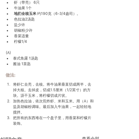
 虾（带壳） 6只
 牛油果 1个
 地扪全核玉米 
约190克（6-3/4盎司）。
 色拉油2汤匙
 盐少许
 胡椒粉少许
 香菜适量
 柠檬1/4
(A)
泰式鱼露 1汤匙
酱油 1茶匙
做法
:
将虾仁去壳，去核。将牛油果垂直切成两半，去
掉大核。去掉皮，切成1.5厘米（1/2英寸）的方
块。沥干玉米，将柠檬切成片状。
加热色拉油，依次煎炸虾、米和玉米。用（A）和
盐及胡椒粉调味。最后加入牛油果，一起轻轻地
搅拌。
把所有的东西堆在一个盘子里，用香菜和柠檬片
装饰。
查看全部