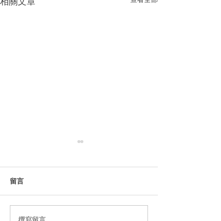
相關文章
留言
番茄酱牛肉
肉酱和多利亚茄
撰寫留言......