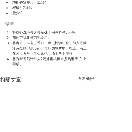
地扪香辣番茄汁3汤匙
柠檬汁2茶匙
盐少许
做法
:
将虎虾洗净去壳去肠抹干用腌料腌5分钟。
预热煎锅将虾煎熟备用。
将青瓜、洋葱、番茄、半边桃切幼粒，加入柠檬
汁及盐拌匀成莎莎。青瓜切薄片放于碟上，铺上
莎莎，再放上半边蜜桃，顶上放上虎虾。
将香辣番茄汁加入2汤匙蜜桃糖水煮热淋于(3)上
即成。
查看全部
相關文章