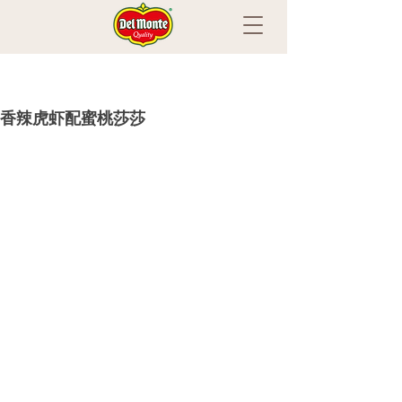
香辣虎虾配蜜桃莎莎