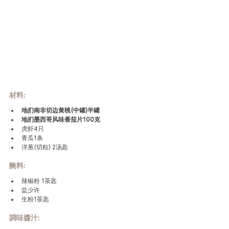
材料
:
地扪南非切边黄桃(中罐)半罐 
地扪墨西哥风味番茄片100克 
虎虾4只
青瓜1条
洋葱(切粒) 2汤匙
醃料:
辣椒粉 1茶匙
盐少许
生粉1茶匙
調味醬汁
: