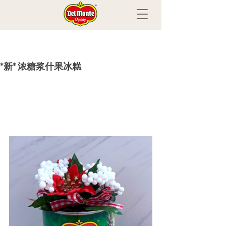
*新* 浓糖浆什果冰糕