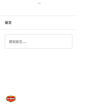
留言
*新* 万圣节贝果
*新* 比萨“冰淇淋
撰寫留言......