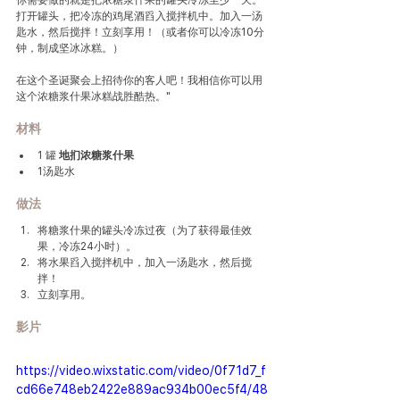
你需要做的就是把浓糖浆什果的罐头冷冻至少一天。
打开罐头，把冷冻的鸡尾酒舀入搅拌机中。加入一汤
匙水，然后搅拌！立刻享用！（或者你可以冷冻10分
钟，制成坚冰冰糕。）
在这个圣诞聚会上招待你的客人吧！我相信你可以用
这个浓糖浆什果冰糕战胜酷热。"
材料
1 罐 
地扪
浓糖浆什果
1汤匙水
做法
将糖浆什果的罐头冷冻过夜（为了获得最佳效
果，冷冻24小时）。
将水果舀入搅拌机中，加入一汤匙水，然后搅
拌！
立刻享用。
影片
https://video.wixstatic.com/video/0f71d7_f
cd66e748eb2422e889ac934b00ec5f4/48