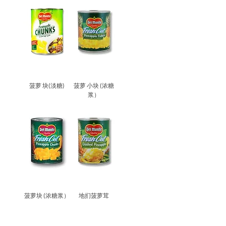
菠萝 块(淡糖)
菠萝 小块 (浓糖
浆）
菠萝块 (浓糖浆）
地扪菠萝茸