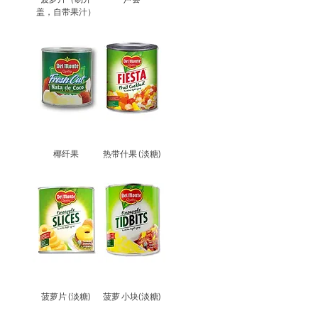
盖，自带果汁）
椰纤果
热带什果 (淡糖)
菠萝片 (淡糖)
菠萝 小块(淡糖)