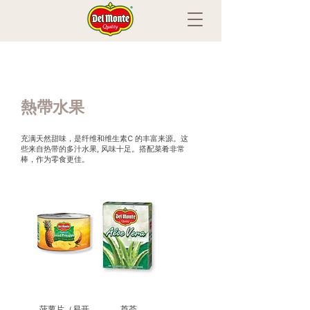
熱帶水果
充满天然甜味，是纤维和维生素C 的丰富来源。这
些来自热带的多汁水果, 风味十足。搭配菜肴非常
棒，作为零食更佳。
菠萝片（易开
芦荟