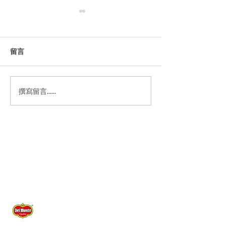
玉米煎饼
留言
猪肉玉米丸子
撰寫留言......