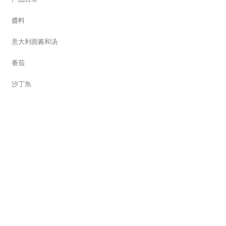
醬料
意大利面酱和汤
番茄
沙丁魚
蔬菜
落叶水果
热带水果
干果
果汁
泡菜