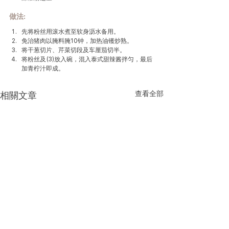
做法
:
先将粉丝用滚水煮至软身沥水备用。
免治猪肉以腌料腌10钟，加热油镬炒熟。
将干葱切片、芹菜切段及车厘茄切半。
将粉丝及(3)放入碗，混入泰式甜辣酱拌匀，最后
加青柠汁即成。
查看全部
相關文章