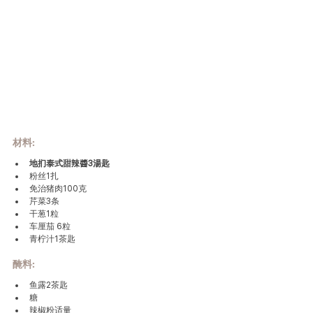
材料
:
地扪
泰式甜辣醬3湯匙
粉丝1扎
免治猪肉100克
芹菜3条
干葱1粒
车厘茄 6粒
青柠汁1茶匙
醃料
:
鱼露2茶匙
糖
辣椒粉适量