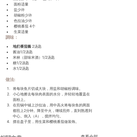
 面粉适量
 盐少许
 胡椒粉少许
 色拉油少许
 樱桃番茄 4个
 生菜适量
調味：
地扪
番茄酱 
2汤匙
酱油1/2汤匙
米林（甜味米酒）1/2汤匙
糖1/2汤匙
水1/2汤匙
做法
:
将每块鱼片切成大块，用盐和胡椒粉调味。
小心地擦去每块肉表面的水分，并轻轻地覆盖在
面粉上。
在煎锅中铺上沙拉油，用中高火将每块鱼的两面
都煎上2分钟。降至中火，继续煎炸，直到熟透到
中心。倒入（A），搅拌均匀。
摆在盘子里，用生菜和樱桃番茄做装饰。
查看全部