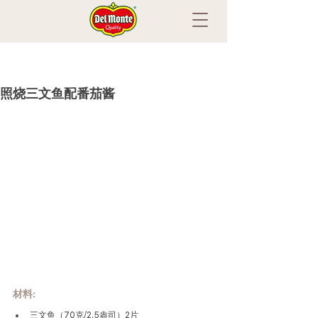
照烧三文鱼配番茄酱
材料
:
三文鱼（70克/2.5盎司）2片