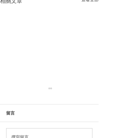
相關文章
留言
番茄酱牛肉
*新* 圣诞咸馅饼
撰寫留言......