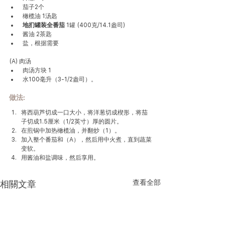
 茄子2个
 橄榄油 1汤匙
地扪
罐装全番茄
 1罐 (400克/14.1盎司)
 酱油 2茶匙
 盐，根据需要
(A) 肉汤
 肉汤方块 1
 水100毫升（3-1/2盎司）。
做法
:
将西葫芦切成一口大小，将洋葱切成楔形，将茄
子切成1.5厘米（1/2英寸）厚的圆片。
在煎锅中加热橄榄油，并翻炒（1）。
加入整个番茄和（A），然后用中火煮，直到蔬菜
变软。
用酱油和盐调味，然后享用。
查看全部
相關文章