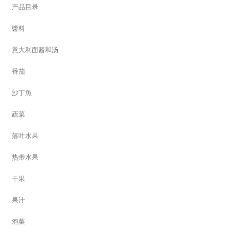
产品目录
醬料
意大利面酱和汤
番茄
沙丁魚
蔬菜
落叶水果
热带水果
干果
果汁
泡菜