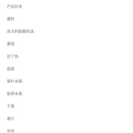
产品目录
醬料
意大利面酱和汤
番茄
沙丁魚
蔬菜
落叶水果
热带水果
干果
果汁
泡菜