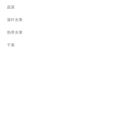
蔬菜
落叶水果
热带水果
干果
果汁
泡菜
零食
其他
食谱
开胃菜