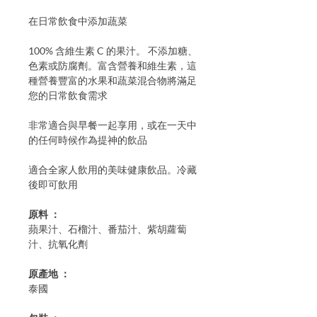
在日常飲食中添加蔬菜
100% 含維生素 C 的果汁。 不添加糖、
色素或防腐劑。富含營養和維生素，這
種營養豐富的水果和蔬菜混合物將滿足
您的日常飲食需求
非常適合與早餐一起享用，或在一天中
的任何時候作為提神的飲品
適合全家人飲用的美味健康飲品。冷藏
後即可飲用
原料 ：
蘋果汁、石榴汁、番茄汁、紫胡蘿蔔
汁、抗氧化劑
原產地 ：
泰國