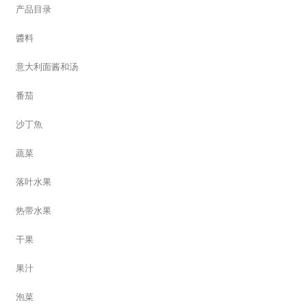
产品目录
醬料
意大利面酱和汤
番茄
沙丁魚
蔬菜
落叶水果
热带水果
干果
果汁
泡菜