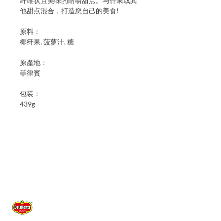
纤维状且美味的耐嚼甜点。与什果或其
他甜点混合，打造您自己的美食!
原料：
椰纤果, 菠萝汁, 糖
原產地：
菲律賓
包装：
439g