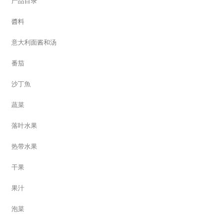
产品目录
醬料
意大利面酱和汤
番茄
沙丁魚
蔬菜
落叶水果
热带水果
干果
果汁
泡菜