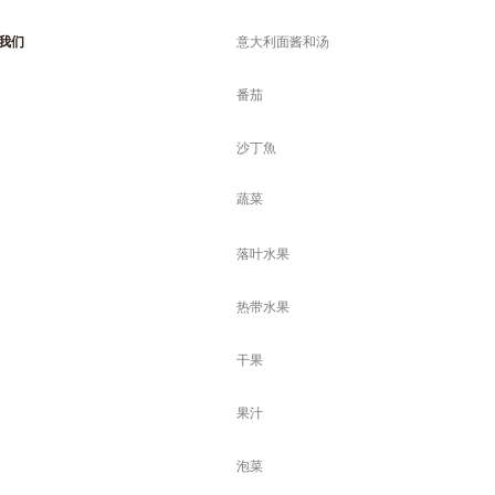
我们
意大利面酱和汤
番茄
沙丁魚
蔬菜
落叶水果
热带水果
干果
果汁
泡菜