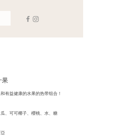
什果
美和有益健康的水果的热带组合！
木瓜、可可椰子、櫻桃、水、糖
：
西亞