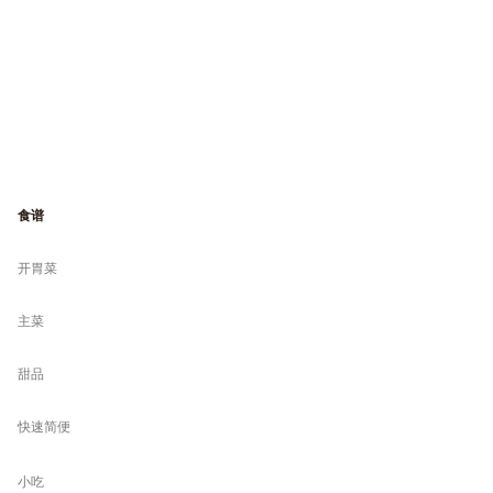
食谱
开胃菜
主菜
甜品
快速简便
小吃