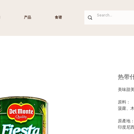
们
产品
食谱
热带
美味甜
原料：
菠蘿、
原產地
印度尼