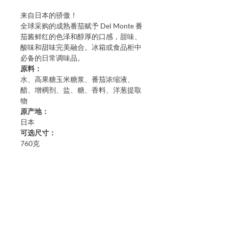
来自日本的骄傲！
全球采购的成熟番茄赋予 Del Monte 番
茄酱鲜红的色泽和醇厚的口感，甜味、
酸味和甜味完美融合。冰箱或食品柜中
必备的日常调味品。
原料：
水、高果糖玉米糖浆、番茄浓缩液、
醋、增稠剂、盐、糖、香料、洋葱提取
物
原产地：
日本
可选尺寸：
760克