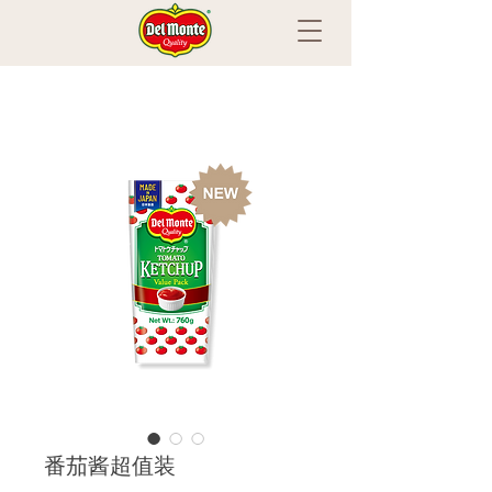
番茄酱超值装