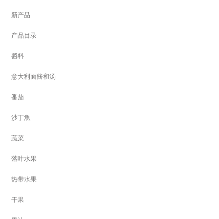
新产品
产品目录
醬料
意大利面酱和汤
番茄
沙丁魚
蔬菜
落叶水果
热带水果
干果