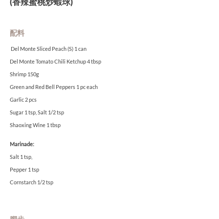
(香辣蜜桃炒蝦球)
配料
Del Monte Sliced Peach (S) 1 can
Del Monte Tomato Chili Ketchup 4 tbsp
Shrimp 150g
Green and Red Bell Peppers 1 pc each
Garlic 2 pcs
Sugar 1 tsp, Salt 1/2 tsp
Shaoxing Wine 1 tbsp
Marinade:
Salt 1 tsp,
Pepper 1 tsp
Cornstarch 1/2 tsp