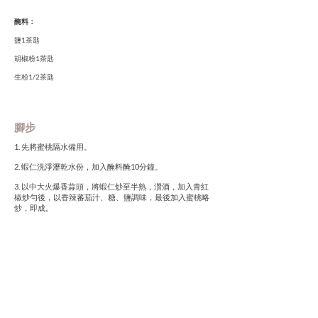
醃料：
鹽1茶匙
胡椒粉1茶匙
生粉1/2茶匙
腳步
1. 先將蜜桃隔水備用。
2. 蝦仁洗淨瀝乾水份，加入醃料醃10分鐘。
3. 以中大火爆香蒜頭，將蝦仁炒至半熟，灒酒，加入青紅
椒炒勻後，以香辣蕃茄汁、糖、鹽調味，最後加入蜜桃略
炒，即成。