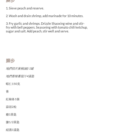
腳步
1. Sieve peach and reserve.
2. Wash and drain shrimp, add marinade for 10 minutes.
3. Fry garlic and shrimps. Drizzle Shaoxing wine and stir-
fry with bell peppers. Seasoning with tomato chili ketchup,
sugar and salt. Add peach, stir well and serve.
腳步
地捫切片黃桃(細) 1罐
地捫香辣番茄汁4湯匙
蝦仁150克
青
紅椒各1個
蒜頭2粒
糖1茶匙
鹽1/2茶匙
紹酒1湯匙